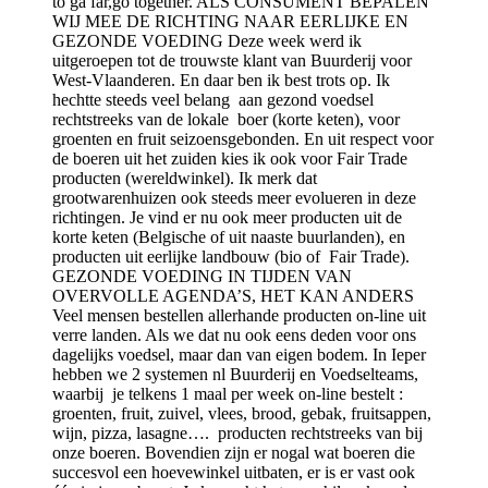
to ga far,go together. ALS CONSUMENT BEPALEN
WIJ MEE DE RICHTING NAAR EERLIJKE EN
GEZONDE VOEDING Deze week werd ik
uitgeroepen tot de trouwste klant van Buurderij voor
West-Vlaanderen. En daar ben ik best trots op. Ik
hechtte steeds veel belang aan gezond voedsel
rechtstreeks van de lokale boer (korte keten), voor
groenten en fruit seizoensgebonden. En uit respect voor
de boeren uit het zuiden kies ik ook voor Fair Trade
producten (wereldwinkel). Ik merk dat
grootwarenhuizen ook steeds meer evolueren in deze
richtingen. Je vind er nu ook meer producten uit de
korte keten (Belgische of uit naaste buurlanden), en
producten uit eerlijke landbouw (bio of Fair Trade).
GEZONDE VOEDING IN TIJDEN VAN
OVERVOLLE AGENDA’S, HET KAN ANDERS
Veel mensen bestellen allerhande producten on-line uit
verre landen. Als we dat nu ook eens deden voor ons
dagelijks voedsel, maar dan van eigen bodem. In Ieper
hebben we 2 systemen nl Buurderij en Voedselteams,
waarbij je telkens 1 maal per week on-line bestelt :
groenten, fruit, zuivel, vlees, brood, gebak, fruitsappen,
wijn, pizza, lasagne…. producten rechtstreeks van bij
onze boeren. Bovendien zijn er nogal wat boeren die
succesvol een hoevewinkel uitbaten, er is er vast ook