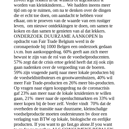
worden van kleinkinderen... We hadden ineens meer
tijd om op te ruimen, om na te denken over de dingen
die er echt toe doen, om aandacht te hebben voor
elkaar, om te proeven van de waarde van een rustiger
leven, om nieuwe ontdekkingen te doen, om samen te
koken en dan samen te genieten van al dat lekkers.
ONDERZOEK DUURZAME AANKOPEN In
opdracht van Fair Trade Belgium werd in de
coronaperiode bij 1000 Belgen een onderzoek gedaan
i.v.m. hun aankoopgedrag. 60% geeft aan zich meer
bewust te zijn van de rol van de voedselproducenten.
57% zegt dat de crisis ertoe geleid heeft dat zij ook zijn
gaan nadenken over de vergoeding van de boeren.
59% zijn vragende partij naar meer lokale producten bij
de voedseldistributeurs en grootwarenhuizen, 40% wil
meer Fair Trade-producten en 26% meer bio-producten.
Op vragen naar eigen koopgedrag na de coronacrisis
gaf 23% aan meer naar de lokale kruideniers te willen
gaan, 21% meer naar de openluchtmarkten en 33% wil
meer kopen bij de boer zelf. Verder vindt 70% dat de
overheden de transitie naar duurzame, kleinschalige
voedselproductie moeten ondersteunen bv door een
verlaging van BTW op lokale, biologische en eerlijke
producten. If you want to go fast,go alone.If you want