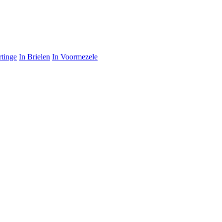
rtinge
In Brielen
In Voormezele