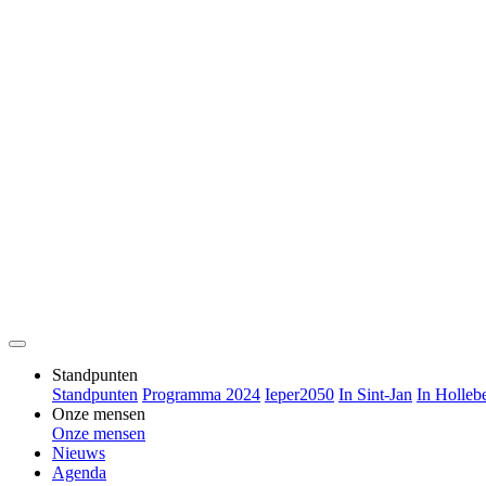
Standpunten
Standpunten
Programma 2024
Ieper2050
In Sint-Jan
In Holleb
Onze mensen
Onze mensen
Nieuws
Agenda