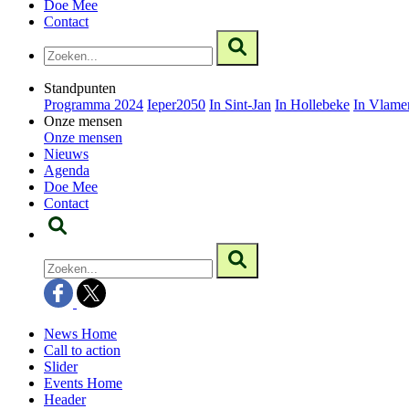
Doe Mee
Contact
Standpunten
Programma 2024
Ieper2050
In Sint-Jan
In Hollebeke
In Vlame
Onze mensen
Onze mensen
Nieuws
Agenda
Doe Mee
Contact
News Home
Call to action
Slider
Events Home
Header