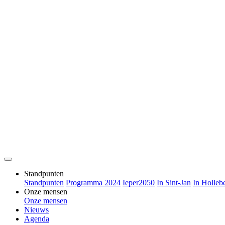
Standpunten
Standpunten
Programma 2024
Ieper2050
In Sint-Jan
In Holleb
Onze mensen
Onze mensen
Nieuws
Agenda