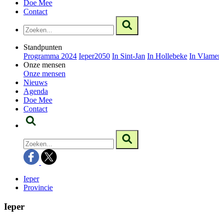
Doe Mee
Contact
Standpunten
Programma 2024
Ieper2050
In Sint-Jan
In Hollebeke
In Vlame
Onze mensen
Onze mensen
Nieuws
Agenda
Doe Mee
Contact
Ieper
Provincie
Ieper