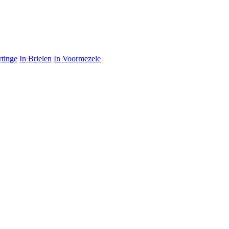
rtinge
In Brielen
In Voormezele