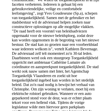
facetten verbeteren. Iedereen is gebaat bij een
gebruiksvriendelijke, veilige en comfortabele
leefomgeving", zegt Yves Goudeseune (Sp.a), schepen
van toegankelijkheid. Samen met de gebruiker en het
stadsbestuur wil de adviesraad helpen zoeken naar
constructieve oplossingen op alle mogelijke vlakken.
"De raad heeft een voorstel van beleidsadviezen
opgemaakt voor de nieuwe beleidsploeg, zodat deze
kan worden opgenomen in de begroting van het nieuwe
bestuur. De stad kan zo groeien naar een voorbeeldstad
waar iedereen welkom is", vertelt Kathleen Bevernage.
De adviesraad zelf telt momenteel zo'n 30-tal leden.
Daarbinnen werd ook een stuurgroep Toegankelijkheid
opgericht met ambtenaar Cathérine Lamaire als
coördinator en aanspreekpunt toegankelijkheid. De stad
werkt ook nauw samen met Inter, het Agentschap
Toegankelijk Vlaanderen en zoekt uit hoe
toegankelijkheid ingebed kan worden in het stedelijk
beleid. Dat zo'n raad nodig is bewijst het verhaal van
Christophe. Om zijn woning te verlaten, moet hij een
elektrische rolstoel gebruiken. Wanneer er een auto
geparkeerd stond voor de deur, was er echter plaats
tekort voor een hellend vlak. Tijdens de vorige
legislatuur wilde men hiervoor geen parkplaats