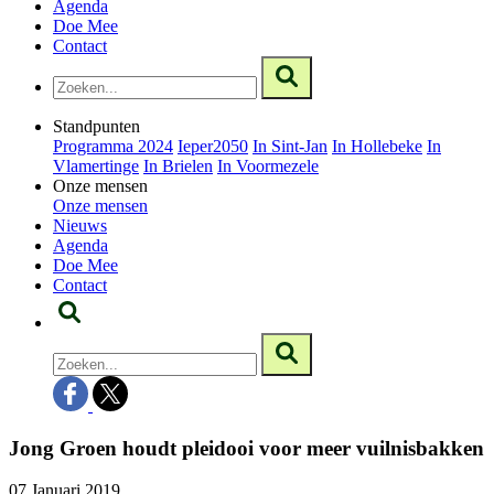
Agenda
Doe Mee
Contact
Standpunten
Programma 2024
Ieper2050
In Sint-Jan
In Hollebeke
In
Vlamertinge
In Brielen
In Voormezele
Onze mensen
Onze mensen
Nieuws
Agenda
Doe Mee
Contact
Jong Groen houdt pleidooi voor meer vuilnisbakken
07 Januari 2019