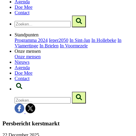
Agenda
Doe Mee
Contact
Standpunten
Programma 2024
Ieper2050
In Sint-Jan
In Hollebeke
In
Vlamertinge
In Brielen
In Voormezele
Onze mensen
Onze mensen
Nieuws
Agenda
Doe Mee
Contact
Persbericht kerstmarkt
22 December 2025