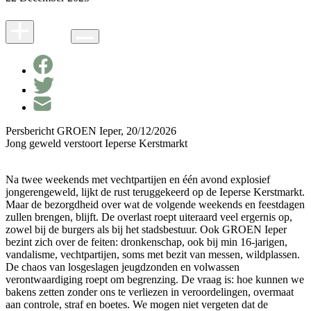
Persbericht GROEN Ieper, 20/12/2026
Jong geweld verstoort Ieperse Kerstmarkt
Na twee weekends met vechtpartijen en één avond explosief
jongerengeweld, lijkt de rust teruggekeerd op de Ieperse Kerstmarkt.
Maar de bezorgdheid over wat de volgende weekends en feestdagen
zullen brengen, blijft. De overlast roept uiteraard veel ergernis op,
zowel bij de burgers als bij het stadsbestuur. Ook GROEN Ieper
bezint zich over de feiten: dronkenschap, ook bij min 16-jarigen,
vandalisme, vechtpartijen, soms met bezit van messen, wildplassen.
De chaos van losgeslagen jeugdzonden en volwassen
verontwaardiging roept om begrenzing. De vraag is: hoe kunnen we
bakens zetten zonder ons te verliezen in veroordelingen, overmaat
aan controle, straf en boetes. We mogen niet vergeten dat de