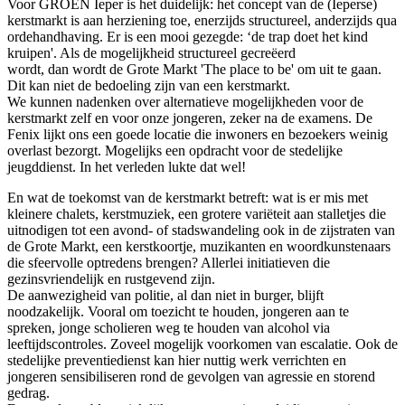
Voor GROEN Ieper is het duidelijk: het concept van de (Ieperse)
kerstmarkt is aan herziening toe, enerzijds structureel, anderzijds qua
ordehandhaving. Er is een mooi gezegde: ‘de trap doet het kind
kruipen'. Als de mogelijkheid structureel gecreëerd
wordt, dan wordt de Grote Markt 'The place to be' om uit te gaan.
Dit kan niet de bedoeling zijn van een kerstmarkt.
We kunnen nadenken over alternatieve mogelijkheden voor de
kerstmarkt zelf en voor onze jongeren, zeker na de examens. De
Fenix lijkt ons een goede locatie die inwoners en bezoekers weinig
overlast bezorgt. Mogelijks een opdracht voor de stedelijke
jeugddienst. In het verleden lukte dat wel!
En wat de toekomst van de kerstmarkt betreft: wat is er mis met
kleinere chalets, kerstmuziek, een grotere variëteit aan stalletjes die
uitnodigen tot een avond- of stadswandeling ook in de zijstraten van
de Grote Markt, een kerstkoortje, muzikanten en woordkunstenaars
die sfeervolle optredens brengen? Allerlei initiatieven die
gezinsvriendelijk en rustgevend zijn.
De aanwezigheid van politie, al dan niet in burger, blijft
noodzakelijk. Vooral om toezicht te houden, jongeren aan te
spreken, jonge scholieren weg te houden van alcohol via
leeftijdscontroles. Zoveel mogelijk voorkomen van escalatie. Ook de
stedelijke preventiedienst kan hier nuttig werk verrichten en
jongeren sensibiliseren rond de gevolgen van agressie en storend
gedrag.