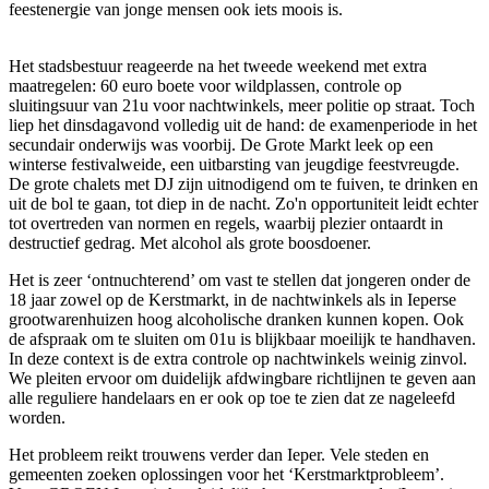
feestenergie van jonge mensen ook iets moois is.
Het stadsbestuur reageerde na het tweede weekend met extra
maatregelen: 60 euro boete voor wildplassen, controle op
sluitingsuur van 21u voor nachtwinkels, meer politie op straat. Toch
liep het dinsdagavond volledig uit de hand: de examenperiode in het
secundair onderwijs was voorbij. De Grote Markt leek op een
winterse festivalweide, een uitbarsting van jeugdige feestvreugde.
De grote chalets met DJ zijn uitnodigend om te fuiven, te drinken en
uit de bol te gaan, tot diep in de nacht. Zo'n opportuniteit leidt echter
tot overtreden van normen en regels, waarbij plezier ontaardt in
destructief gedrag. Met alcohol als grote boosdoener.
Het is zeer ‘ontnuchterend’ om vast te stellen dat jongeren onder de
18 jaar zowel op de Kerstmarkt, in de nachtwinkels als in Ieperse
grootwarenhuizen hoog alcoholische dranken kunnen kopen. Ook
de afspraak om te sluiten om 01u is blijkbaar moeilijk te handhaven.
In deze context is de extra controle op nachtwinkels weinig zinvol.
We pleiten ervoor om duidelijk afdwingbare richtlijnen te geven aan
alle reguliere handelaars en er ook op toe te zien dat ze nageleefd
worden.
Het probleem reikt trouwens verder dan Ieper. Vele steden en
gemeenten zoeken oplossingen voor het ‘Kerstmarktprobleem’.