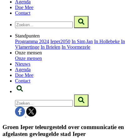
Agenda
Doe Mee
Contact
Standpunten
Programma 2024
Ieper2050
In Sint-Jan
In Hollebeke
In
Vlamertinge
In Brielen
In Voormezele
Onze mensen
Onze mensen
Nieuws
Agenda
Doe Mee
Contact
Groen Ieper teleurgesteld over communicatie en
afgelasten gevleugelde stad Ieper