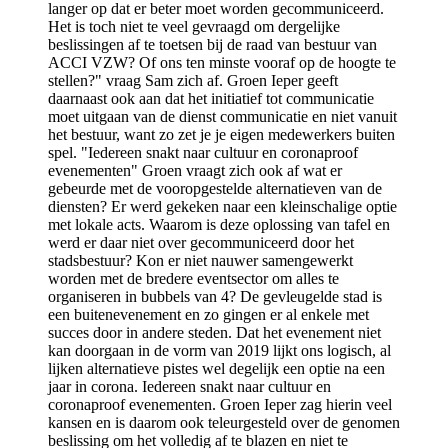
langer op dat er beter moet worden gecommuniceerd.
Het is toch niet te veel gevraagd om dergelijke
beslissingen af te toetsen bij de raad van bestuur van
ACCI VZW? Of ons ten minste vooraf op de hoogte te
stellen?" vraag Sam zich af. Groen Ieper geeft
daarnaast ook aan dat het initiatief tot communicatie
moet uitgaan van de dienst communicatie en niet vanuit
het bestuur, want zo zet je je eigen medewerkers buiten
spel. "Iedereen snakt naar cultuur en coronaproof
evenementen" Groen vraagt zich ook af wat er
gebeurde met de vooropgestelde alternatieven van de
diensten? Er werd gekeken naar een kleinschalige optie
met lokale acts. Waarom is deze oplossing van tafel en
werd er daar niet over gecommuniceerd door het
stadsbestuur? Kon er niet nauwer samengewerkt
worden met de bredere eventsector om alles te
organiseren in bubbels van 4? De gevleugelde stad is
een buitenevenement en zo gingen er al enkele met
succes door in andere steden. Dat het evenement niet
kan doorgaan in de vorm van 2019 lijkt ons logisch, al
lijken alternatieve pistes wel degelijk een optie na een
jaar in corona. Iedereen snakt naar cultuur en
coronaproof evenementen. Groen Ieper zag hierin veel
kansen en is daarom ook teleurgesteld over de genomen
beslissing om het volledig af te blazen en niet te