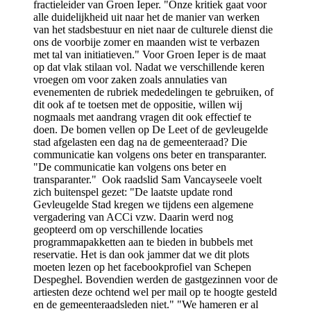
fractieleider van Groen Ieper. "Onze kritiek gaat voor
alle duidelijkheid uit naar het de manier van werken
van het stadsbestuur en niet naar de culturele dienst die
ons de voorbije zomer en maanden wist te verbazen
met tal van initiatieven." Voor Groen Ieper is de maat
op dat vlak stilaan vol. Nadat we verschillende keren
vroegen om voor zaken zoals annulaties van
evenementen de rubriek mededelingen te gebruiken, of
dit ook af te toetsen met de oppositie, willen wij
nogmaals met aandrang vragen dit ook effectief te
doen. De bomen vellen op De Leet of de gevleugelde
stad afgelasten een dag na de gemeenteraad? Die
communicatie kan volgens ons beter en transparanter.
"De communicatie kan volgens ons beter en
transparanter." Ook raadslid Sam Vancayseele voelt
zich buitenspel gezet: "De laatste update rond
Gevleugelde Stad kregen we tijdens een algemene
vergadering van ACCi vzw. Daarin werd nog
geopteerd om op verschillende locaties
programmapakketten aan te bieden in bubbels met
reservatie. Het is dan ook jammer dat we dit plots
moeten lezen op het facebookprofiel van Schepen
Despeghel. Bovendien werden de gastgezinnen voor de
artiesten deze ochtend wel per mail op te hoogte gesteld
en de gemeenteraadsleden niet." "We hameren er al