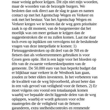
maar weinig gehoor krijgen. Dit zijn niet mijn woorden,
maar de woorden van de bezorgde burgers. We
besloten dan ook direct aan de slag te gaan en namen
contact op met het Agentschap Wegen en Verkeer en
ook met het bestuur. Van het Agentschap Wegen en
Verkeer kregen we te horen dat de weg geen prioritaire
zaak is op dit moment, van de burgemeester dat het
moeilijk was om meer gedaan te krijgen dan de
suggestiestroken die er nu zullen komen. Laat me daar
toch even op inpikken om vervolgens tot de besluitende
vragen van deze interpellatie te komen: 1)
Fietssuggestiestroken op dit deel van de N8 en de
fietsers dan als verkeersremmers gebruiken is voor
Groen geen optie. Het is een lapje voor het bloeden op
één van de zwaarste verkeersknelpunten van de
gemeente. De 50.000 euro van hun beperkt budget dat
er blijkbaar naar verkeer in de Westhoek kan gaan,
zouden ze beter elders investeren. In het verbeteren van
de kwaliteit van de weg bijvoorbeeld, alvast beter dan
in een vals gevoel van veiligheid voor de fietsers. 2) Er
moet volgens ons vooral een totaalaanpak komen
waarbij we bepaalde slecht liggende delen van de weg
oplappen, waarbij er wordt gekozen voor echte
maatregelen die de veiligheid van de fietsers
garanderen, extra snelheidscontroles en remmende