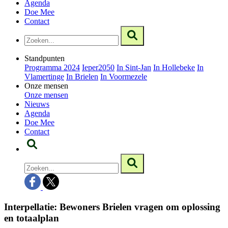
Agenda
Doe Mee
Contact
Standpunten
Programma 2024
Ieper2050
In Sint-Jan
In Hollebeke
In
Vlamertinge
In Brielen
In Voormezele
Onze mensen
Onze mensen
Nieuws
Agenda
Doe Mee
Contact
Interpellatie: Bewoners Brielen vragen om oplossing
en totaalplan