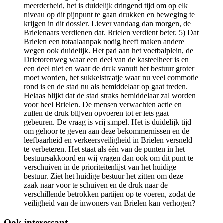
meerderheid, het is duidelijk dringend tijd om op elk
niveau op dit pijnpunt te gaan drukken en beweging te
krijgen in dit dossier. Liever vandaag dan morgen, de
Brielenaars verdienen dat. Brielen verdient beter. 5) Dat
Brielen een totaalaanpak nodig heeft maken andere
wegen ook duidelijk. Het pad aan het voetbalplein, de
Drietorenweg waar een deel van de kasteelheer is en
een deel niet en waar de druk vanuit het bestuur groter
moet worden, het sukkelstraatje waar nu veel commotie
rond is en de stad nu als bemiddelaar op gaat treden.
Helaas blijkt dat de stad straks bemiddelaar zal worden
voor heel Brielen. De mensen verwachten actie en
zullen de druk blijven opvoeren tot er iets gaat
gebeuren. De vraag is vrij simpel. Het is duidelijk tijd
om gehoor te geven aan deze bekommernissen en de
leefbaarheid en verkeersveiligheid in Brielen versneld
te verbeteren. Het staat als één van de punten in het
bestuursakkoord en wij vragen dan ook om dit punt te
verschuiven in de prioriteitenlijst van het huidige
bestuur. Ziet het huidige bestuur het zitten om deze
zaak naar voor te schuiven en de druk naar de
verschillende betrokken partijen op te voeren, zodat de
veiligheid van de inwoners van Brielen kan verhogen?
Ook interessant