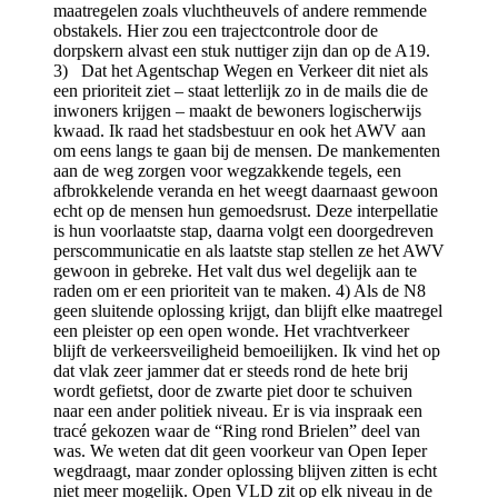
maatregelen zoals vluchtheuvels of andere remmende
obstakels. Hier zou een trajectcontrole door de
dorpskern alvast een stuk nuttiger zijn dan op de A19.
3) Dat het Agentschap Wegen en Verkeer dit niet als
een prioriteit ziet – staat letterlijk zo in de mails die de
inwoners krijgen – maakt de bewoners logischerwijs
kwaad. Ik raad het stadsbestuur en ook het AWV aan
om eens langs te gaan bij de mensen. De mankementen
aan de weg zorgen voor wegzakkende tegels, een
afbrokkelende veranda en het weegt daarnaast gewoon
echt op de mensen hun gemoedsrust. Deze interpellatie
is hun voorlaatste stap, daarna volgt een doorgedreven
perscommunicatie en als laatste stap stellen ze het AWV
gewoon in gebreke. Het valt dus wel degelijk aan te
raden om er een prioriteit van te maken. 4) Als de N8
geen sluitende oplossing krijgt, dan blijft elke maatregel
een pleister op een open wonde. Het vrachtverkeer
blijft de verkeersveiligheid bemoeilijken. Ik vind het op
dat vlak zeer jammer dat er steeds rond de hete brij
wordt gefietst, door de zwarte piet door te schuiven
naar een ander politiek niveau. Er is via inspraak een
tracé gekozen waar de “Ring rond Brielen” deel van
was. We weten dat dit geen voorkeur van Open Ieper
wegdraagt, maar zonder oplossing blijven zitten is echt
niet meer mogelijk. Open VLD zit op elk niveau in de