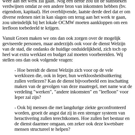
weer aan het werk zal gaan. Nog één derde zou uit de statistieken
verdwijnen omdat ze een andere bron van inkomsten hebben (bv.
eigendom, kapitaal). Het overblijvende, laatste derde deel dat er om
diverse redenen niet in kan slagen om terug aan het werk te gaan,
zou uiteindelijk bij het lokale OCMW moeten aankloppen om een
leefloon toebedeeld te krijgen.
Vanuit Groen maken we ons dan ook zorgen over de mogelijk
geviseerde personen, maar anderzijds ook voor de dienst Welzijn
van de stad, die ondanks de huidige onduidelijkheid, zich toch op
heel wat extra werklast en budget zal moeten voorbereiden. Wij
stellen ons dan ook volgende vragen:
- Hoe bereidt de dienst Welzijn zich voor op de vele
werklozen die, ook in Ieper, hun werkloosheidsuitkering
zullen verliezen? Kan de dienst bijvoorbeeld een inschatting
maken van de gevolgen van deze maatregel, met name wat de
verdeling "werken", "andere inkomsten" en "leefloon" voor
Ieper zal zijn?
- Ook bij mensen die met langdurige ziekte geconfronteerd
worden, groeit de angst dat zij in een strenger systeem van
heractivering zullen terechtkomen. Hoe zullen het bestuur en
de dienst daarmee omgaan, om zeker ook deze kwetsbare
mensen structureel te helpen?