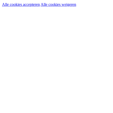
Alle cookies accepteren
Alle cookies weigeren
Noodzakelijke cookies:
Functionele en analytische cookies:
Marketingcookies: