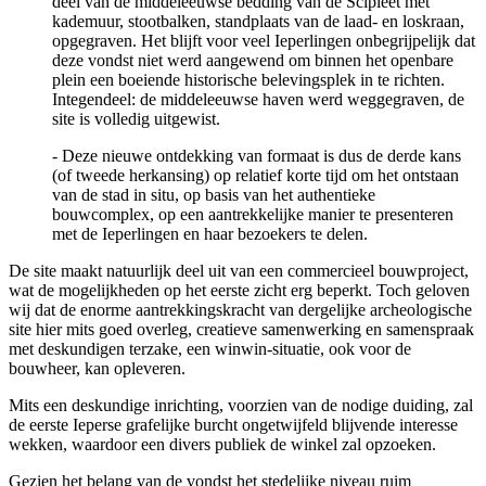
deel van de middeleeuwse bedding van de Scipleet met
kademuur, stootbalken, standplaats van de laad- en loskraan,
opgegraven. Het blijft voor veel Ieperlingen onbegrijpelijk dat
deze vondst niet werd aangewend om binnen het openbare
plein een boeiende historische belevingsplek in te richten.
Integendeel: de middeleeuwse haven werd weggegraven, de
site is volledig uitgewist.
- Deze nieuwe ontdekking van formaat is dus de derde kans
(of tweede herkansing) op relatief korte tijd om het ontstaan
van de stad in situ, op basis van het authentieke
bouwcomplex, op een aantrekkelijke manier te presenteren
met de Ieperlingen en haar bezoekers te delen.
De site maakt natuurlijk deel uit van een commercieel bouwproject,
wat de mogelijkheden op het eerste zicht erg beperkt. Toch geloven
wij dat de enorme aantrekkingskracht van dergelijke archeologische
site hier mits goed overleg, creatieve samenwerking en samenspraak
met deskundigen terzake, een winwin-situatie, ook voor de
bouwheer, kan opleveren.
Mits een deskundige inrichting, voorzien van de nodige duiding, zal
de eerste Ieperse grafelijke burcht ongetwijfeld blijvende interesse
wekken, waardoor een divers publiek de winkel zal opzoeken.
Gezien het belang van de vondst het stedelijke niveau ruim