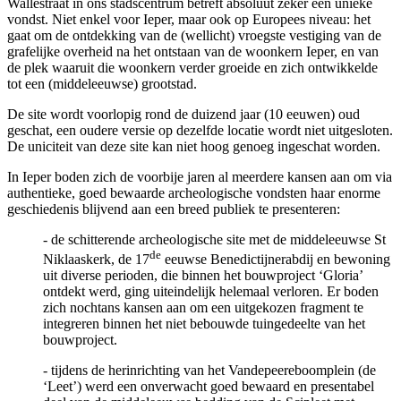
Wallestraat in ons stadscentrum betreft absoluut zeker een unieke
vondst. Niet enkel voor Ieper, maar ook op Europees niveau: het
gaat om de ontdekking van de (wellicht) vroegste vestiging van de
grafelijke overheid na het ontstaan van de woonkern Ieper, en van
de plek waaruit die woonkern verder groeide en zich ontwikkelde
tot een (middeleeuwse) grootstad.
De site wordt voorlopig rond de duizend jaar (10 eeuwen) oud
geschat, een oudere versie op dezelfde locatie wordt niet uitgesloten.
De uniciteit van deze site kan niet hoog genoeg ingeschat worden.
In Ieper boden zich de voorbije jaren al meerdere kansen aan om via
authentieke, goed bewaarde archeologische vondsten haar enorme
geschiedenis blijvend aan een breed publiek te presenteren:
- de schitterende archeologische site met de middeleeuwse St
de
Niklaaskerk, de 17
eeuwse Benedictijnerabdij en bewoning
uit diverse perioden, die binnen het bouwproject ‘Gloria’
ontdekt werd, ging uiteindelijk helemaal verloren. Er boden
zich nochtans kansen aan om een uitgekozen fragment te
integreren binnen het niet bebouwde tuingedeelte van het
bouwproject.
- tijdens de herinrichting van het Vandepeereboomplein (de
‘Leet’) werd een onverwacht goed bewaard en presentabel