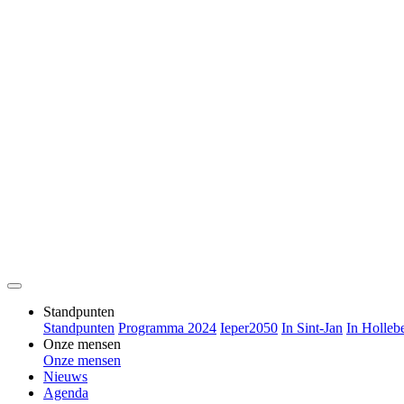
Standpunten
Standpunten
Programma 2024
Ieper2050
In Sint-Jan
In Holleb
Onze mensen
Onze mensen
Nieuws
Agenda