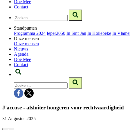
Doe Mee
Contact
Standpunten
Programma 2024
Ieper2050
In Sint-Jan
In Hollebeke
In Vlame
Onze mensen
Onze mensen
Nieuws
Agenda
Doe Mee
Contact
J'accuse - afsluiter hongeren voor rechtvaardigheid
31 Augustus 2025