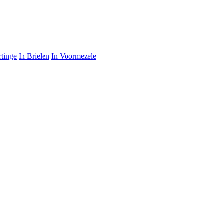
rtinge
In Brielen
In Voormezele