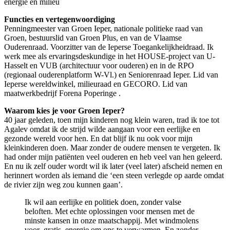
energie en milieu
Functies en vertegenwoordiging
Penningmeester van Groen Ieper, nationale politieke raad van
Groen, bestuurslid van Groen Plus, en van de Vlaamse
Ouderenraad. Voorzitter van de Ieperse Toegankelijkheidraad. Ik
werk mee als ervaringsdeskundige in het HOUSE-project van U-
Hasselt en VUB (architectuur voor ouderen) en in de RPO
(regionaal ouderenplatform W-Vl.) en Seniorenraad Ieper. Lid van
Ieperse wereldwinkel, milieuraad en GECORO. Lid van
maatwerkbedrijf Forena Poperinge .
Waarom kies je voor Groen Ieper?
40 jaar geleden, toen mijn kinderen nog klein waren, trad ik toe tot
Agalev omdat ik de strijd wilde aangaan voor een eerlijke en
gezonde wereld voor hen. En dat blijf ik nu ook voor mijn
kleinkinderen doen. Maar zonder de oudere mensen te vergeten. Ik
had onder mijn patiënten veel ouderen en heb veel van hen geleerd.
En nu ik zelf ouder wordt wil ik later (veel later) afscheid nemen en
herinnert worden als iemand die ‘een steen verlegde op aarde omdat
de rivier zijn weg zou kunnen gaan’.
Ik wil aan eerlijke en politiek doen, zonder valse
beloften. Met echte oplossingen voor mensen met de
minste kansen in onze maatschappij. Met windmolens
voor gratis energie om ons te verwarmen. En zonder