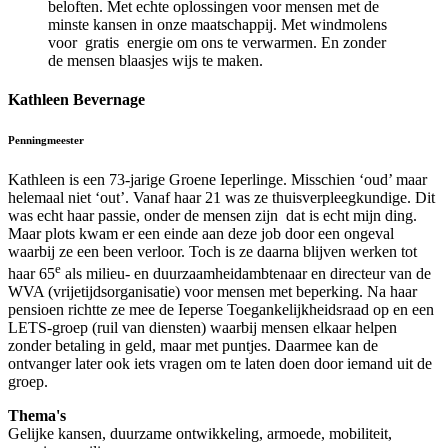
beloften. Met echte oplossingen voor mensen met de
minste kansen in onze maatschappij. Met windmolens
voor gratis energie om ons te verwarmen. En zonder
de mensen blaasjes wijs te maken.
Kathleen Bevernage
Penningmeester
Kathleen is een 73-jarige Groene Ieperlinge. Misschien ‘oud’ maar
helemaal niet ‘out’. Vanaf haar 21 was ze thuisverpleegkundige. Dit
was echt haar passie, onder de mensen zijn dat is echt mijn ding.
Maar plots kwam er een einde aan deze job door een ongeval
waarbij ze een been verloor. Toch is ze daarna blijven werken tot
e
haar 65
als milieu- en duurzaamheidambtenaar en directeur van de
WVA (vrijetijdsorganisatie) voor mensen met beperking. Na haar
pensioen richtte ze mee de Ieperse Toegankelijkheidsraad op en een
LETS-groep (ruil van diensten) waarbij mensen elkaar helpen
zonder betaling in geld, maar met puntjes. Daarmee kan de
ontvanger later ook iets vragen om te laten doen door iemand uit de
groep.
Thema's
Gelijke kansen, duurzame ontwikkeling, armoede, mobiliteit,