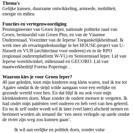
Thema's
Gelijke kansen, duurzame ontwikkeling, armoede, mobiliteit,
energie en milieu
Functies en vertegenwoordiging
Penningmeester van Groen Ieper, nationale politieke raad van
Groen, bestuurslid van Groen Plus, en van de Vlaamse
Ouderenraad. Voorzitter van de Ieperse Toegankelijkheidraad. Ik
werk mee als ervaringsdeskundige in het HOUSE-project van U-
Hasselt en VUB (architectuur voor ouderen) en in de RPO
(regionaal ouderenplatform W-Vl.) en Seniorenraad Ieper. Lid van
Ieperse wereldwinkel, milieuraad en GECORO. Lid van
maatwerkbedrijf Forena Poperinge .
Waarom kies je voor Groen Ieper?
40 jaar geleden, toen mijn kinderen nog klein waren, trad ik toe tot
Agalev omdat ik de strijd wilde aangaan voor een eerlijke en
gezonde wereld voor hen. En dat blijf ik nu ook voor mijn
kleinkinderen doen. Maar zonder de oudere mensen te vergeten. Ik
had onder mijn patiënten veel ouderen en heb veel van hen geleerd.
En nu ik zelf ouder wordt wil ik later (veel later) afscheid nemen en
herinnert worden als iemand die ‘een steen verlegde op aarde omdat
de rivier zijn weg zou kunnen gaan’.
Ik wil aan eerlijke en politiek doen, zonder valse