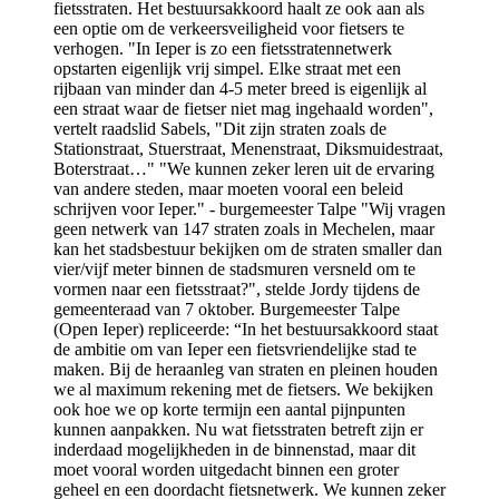
fietsstraten. Het bestuursakkoord haalt ze ook aan als
een optie om de verkeersveiligheid voor fietsers te
verhogen. "In Ieper is zo een fietsstratennetwerk
opstarten eigenlijk vrij simpel. Elke straat met een
rijbaan van minder dan 4-5 meter breed is eigenlijk al
een straat waar de fietser niet mag ingehaald worden",
vertelt raadslid Sabels, "Dit zijn straten zoals de
Stationstraat, Stuerstraat, Menenstraat, Diksmuidestraat,
Boterstraat…" "We kunnen zeker leren uit de ervaring
van andere steden, maar moeten vooral een beleid
schrijven voor Ieper." - burgemeester Talpe "Wij vragen
geen netwerk van 147 straten zoals in Mechelen, maar
kan het stadsbestuur bekijken om de straten smaller dan
vier/vijf meter binnen de stadsmuren versneld om te
vormen naar een fietsstraat?", stelde Jordy tijdens de
gemeenteraad van 7 oktober. Burgemeester Talpe
(Open Ieper) repliceerde: “In het bestuursakkoord staat
de ambitie om van Ieper een fietsvriendelijke stad te
maken. Bij de heraanleg van straten en pleinen houden
we al maximum rekening met de fietsers. We bekijken
ook hoe we op korte termijn een aantal pijnpunten
kunnen aanpakken. Nu wat fietsstraten betreft zijn er
inderdaad mogelijkheden in de binnenstad, maar dit
moet vooral worden uitgedacht binnen een groter
geheel en een doordacht fietsnetwerk. We kunnen zeker