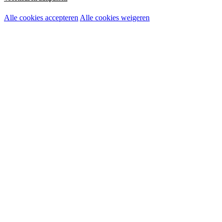
Alle cookies accepteren
Alle cookies weigeren
Noodzakelijke cookies:
Functionele en analytische cookies:
Marketingcookies: