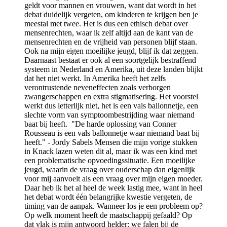
geldt voor mannen en vrouwen, want dat wordt in het
debat duidelijk vergeten, om kinderen te krijgen ben je
meestal met twee. Het is dus een ethisch debat over
mensenrechten, waar ik zelf altijd aan de kant van de
mensenrechten en de vrijheid van personen blijf staan.
Ook na mijn eigen moeilijke jeugd, blijf ik dat zeggen.
Daarnaast bestaat er ook al een soortgelijk bestraffend
systeem in Nederland en Amerika, uit deze landen blijkt
dat het niet werkt. In Amerika heeft het zelfs
verontrustende neveneffecten zoals verborgen
zwangerschappen en extra stigmatisering. Het voorstel
werkt dus letterlijk niet, het is een vals ballonnetje, een
slechte vorm van symptoombestrijding waar niemand
baat bij heeft. "De harde oplossing van Conner
Rousseau is een vals ballonnetje waar niemand baat bij
heeft." - Jordy Sabels Mensen die mijn vorige stukken
in Knack lazen weten dit al, maar ik was een kind met
een problematische opvoedingssituatie. Een moeilijke
jeugd, waarin de vraag over ouderschap dan eigenlijk
voor mij aanvoelt als een vraag over mijn eigen moeder.
Daar heb ik het al heel de week lastig mee, want in heel
het debat wordt één belangrijke kwestie vergeten, de
timing van de aanpak. Wanneer los je een probleem op?
Op welk moment heeft de maatschappij gefaald? Op
dat vlak is mijn antwoord helder: we falen bij de