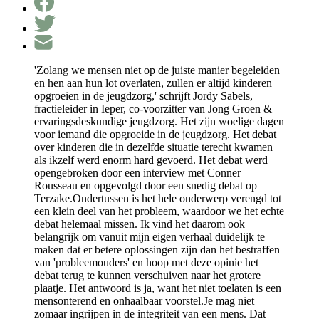
'Zolang we mensen niet op de juiste manier begeleiden
en hen aan hun lot overlaten, zullen er altijd kinderen
opgroeien in de jeugdzorg,' schrijft Jordy Sabels,
fractieleider in Ieper, co-voorzitter van Jong Groen &
ervaringsdeskundige jeugdzorg. Het zijn woelige dagen
voor iemand die opgroeide in de jeugdzorg. Het debat
over kinderen die in dezelfde situatie terecht kwamen
als ikzelf werd enorm hard gevoerd. Het debat werd
opengebroken door een interview met Conner
Rousseau en opgevolgd door een snedig debat op
Terzake.Ondertussen is het hele onderwerp verengd tot
een klein deel van het probleem, waardoor we het echte
debat helemaal missen. Ik vind het daarom ook
belangrijk om vanuit mijn eigen verhaal duidelijk te
maken dat er betere oplossingen zijn dan het bestraffen
van 'probleemouders' en hoop met deze opinie het
debat terug te kunnen verschuiven naar het grotere
plaatje. Het antwoord is ja, want het niet toelaten is een
mensonterend en onhaalbaar voorstel.Je mag niet
zomaar ingrijpen in de integriteit van een mens. Dat