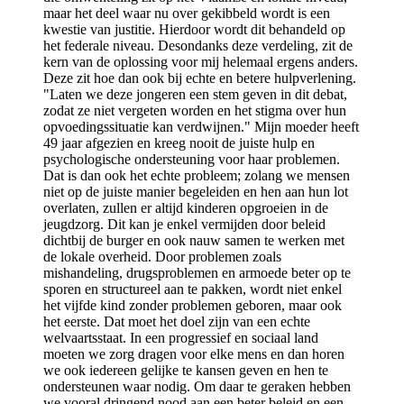
maar het deel waar nu over gekibbeld wordt is een
kwestie van justitie. Hierdoor wordt dit behandeld op
het federale niveau. Desondanks deze verdeling, zit de
kern van de oplossing voor mij helemaal ergens anders.
Deze zit hoe dan ook bij echte en betere hulpverlening.
"Laten we deze jongeren een stem geven in dit debat,
zodat ze niet vergeten worden en het stigma over hun
opvoedingssituatie kan verdwijnen." Mijn moeder heeft
49 jaar afgezien en kreeg nooit de juiste hulp en
psychologische ondersteuning voor haar problemen.
Dat is dan ook het echte probleem; zolang we mensen
niet op de juiste manier begeleiden en hen aan hun lot
overlaten, zullen er altijd kinderen opgroeien in de
jeugdzorg. Dit kan je enkel vermijden door beleid
dichtbij de burger en ook nauw samen te werken met
de lokale overheid. Door problemen zoals
mishandeling, drugsproblemen en armoede beter op te
sporen en structureel aan te pakken, wordt niet enkel
het vijfde kind zonder problemen geboren, maar ook
het eerste. Dat moet het doel zijn van een echte
welvaartsstaat. In een progressief en sociaal land
moeten we zorg dragen voor elke mens en dan horen
we ook iedereen gelijke te kansen geven en hen te
ondersteunen waar nodig. Om daar te geraken hebben
we vooral dringend nood aan een beter beleid en een