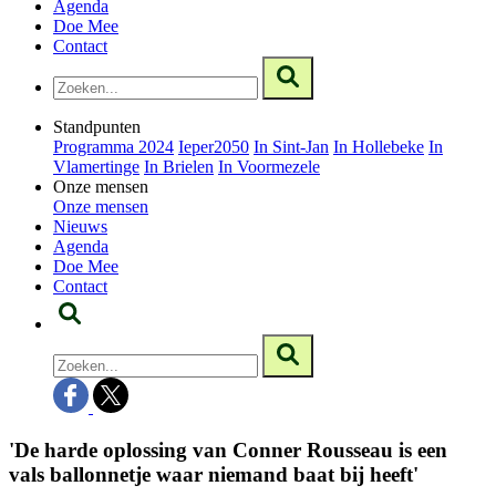
Agenda
Doe Mee
Contact
Standpunten
Programma 2024
Ieper2050
In Sint-Jan
In Hollebeke
In
Vlamertinge
In Brielen
In Voormezele
Onze mensen
Onze mensen
Nieuws
Agenda
Doe Mee
Contact
'De harde oplossing van Conner Rousseau is een
vals ballonnetje waar niemand baat bij heeft'