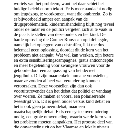
wortels van het probleem, want net daar schiet het
huidige beleid enorm tekort. Er is meer aandacht nodig
om jeugdzorg te voorkomen, want die ontbreekt. Zo is
er bijvoorbeeld amper een aanpak van de
drugsproblematiek, kindermishandeling blijft nog teveel
onder de radar en de politici vergeten zich al te vaak in
de plaats te stellen van deze ouders en het kind. De
harde oplossing die Conner Rousseau op tafel legde,
namelijk het opleggen van celstraffen, lijkt me dus
helemaal geen oplossing, doordat dit de kern van het
probleem niet aanpakt. Wat wel kan werken, zijn betere
en extra sensibiliseringscampagnes, gratis anticonceptie
en meer begeleiding voor zwangere vrouwen voor de
geboorte door een aanpassing van het decreet
jeugdhulp. Dit zijn maar enkele humane voorstellen,
maar ze zouden al heel wat verandering kunnen
veroorzaken. Deze voorstellen zijn dan ook
vooruitstrevender dan het debat dat politici er vandaag
over voeren. Ze maken er vooral een polariserende
tweestrijd van. Dit is geen ouder versus kind debat en
het is ook geen ja-neen-debat, maar een
maatschappelijk debat. Er is een systeemverandering
nodig, een grote omwenteling, waarin we de kern van
het probleem moeten aanpakken. Het grootste deel van
die omwenteling zit op het Vlaamse en lokale niveau,