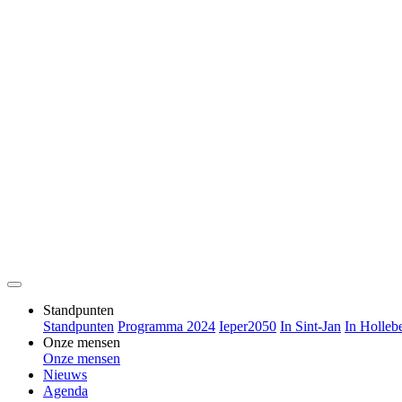
Standpunten
Standpunten
Programma 2024
Ieper2050
In Sint-Jan
In Holleb
Onze mensen
Onze mensen
Nieuws
Agenda