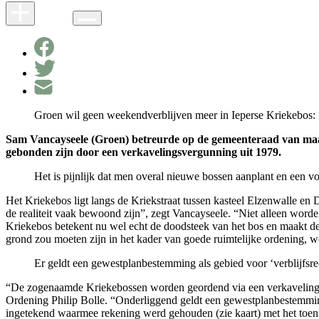
Groen wil geen weekendverblijven meer in Ieperse Kriekebos
Sam Vancayseele (Groen) betreurde op de gemeenteraad van maan
gebonden zijn door een verkavelingsvergunning uit 1979.
Het is pijnlijk dat men overal nieuwe bossen aanplant en een vol
Het Kriekebos ligt langs de Kriekstraat tussen kasteel Elzenwalle e
de realiteit vaak bewoond zijn”, zegt Vancayseele. “Niet alleen word
Kriekebos betekent nu wel echt de doodsteek van het bos en maakt de 
grond zou moeten zijn in het kader van goede ruimtelijke ordening, 
Er geldt een gewestplanbestemming als gebied voor ‘verblijfsrec
“De zogenaamde Kriekebossen worden geordend via een verkaveling v
Ordening Philip Bolle. “Onderliggend geldt een gewestplanbestemming a
ingetekend waarmee rekening werd gehouden (zie kaart) met het toen