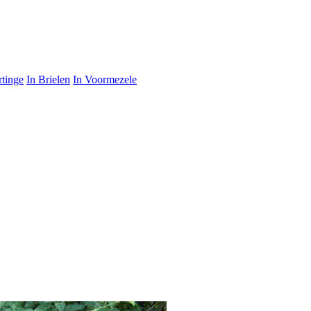
rtinge
In Brielen
In Voormezele